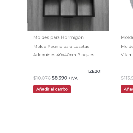
Moldes para Hormigón
Mold
Molde Peumo para Losetas
Mold
Adoquines 40x40cm Bloques
Villar
TZE201
$
10.076
$
8.390
$
113
+ IVA
Añadir al carrito
Añad