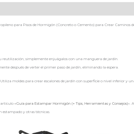
propileno para Pisos de Hormigón (Concreto o Cemento) para Crear Caminos de
u reutilización; simplemente enjuágalos con una manguera de jardín.
ente después de verter el primer paso de jardín, eliminando la espera.
tiliza moldes para crear escalones de jardín con superficie o nivel inferior y 
 artículo
«Guía para Estampar Hormigón (+ Tips, Herramientas y Consejos)
«. 
n estampado y otras técnicas.