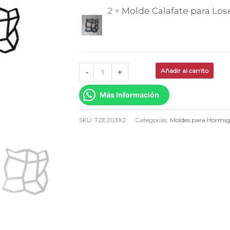
TZE203
2 ×
Molde Calafate para Lo
TZE203X2
cantidad
-
+
Añadir al carrito
Más Información
SKU:
TZE203X2
Categorías:
Moldes para Hormi