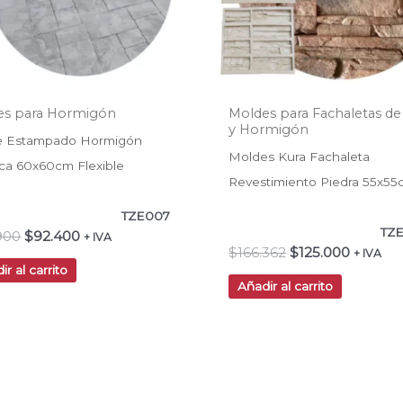
es para Hormigón
Moldes para Fachaletas de
y Hormigón
e Estampado Hormigón
Moldes Kura Fachaleta
rica 60x60cm Flexible
Revestimiento Piedra 55x55
TZE007
TZE
.900
$
92.400
+ IVA
$
166.362
$
125.000
+ IVA
ir al carrito
Añadir al carrito