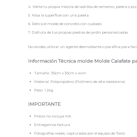
4. Vierte tu propia mezcla de ladrillos de cemento, piedra o piz
5. Alisa la superficie con una paleta.
6. Retira el molde de concreto con cuidado.
7. Disfruta de tus propias piedras de jardín personalizadas.
No olvides utilizar un agente desmoldante o parafina para facil
Información Técnica molde Molde Calafate p
Tamaño: 35cm x 35cm x 4cm
Material: Polipropileno (Polímero de alta resistencia)
Peso: 1.2kg
IMPORTANTE
Precio no incluye IVA.
Entregamos factura.
Fotografías reales, capturadas por el equipo de Toolz.