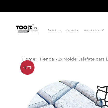
Ir
al
contenido
Nosotros
Catálogo
Productos
Home
»
Tienda
»
2x Molde Calafate para
-17%