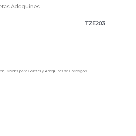
setas Adoquines
TZE203
gón
,
Moldes para Losetas y Adoquines de Hormigón