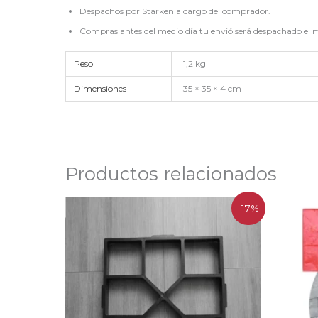
Despachos por Starken a cargo del comprador.
Compras antes del medio día tu envió será despachado el m
Peso
1,2 kg
Dimensiones
35 × 35 × 4 cm
Productos relacionados
El
El
-17%
precio
precio
original
actual
era:
es:
$10.076.
$8.390.