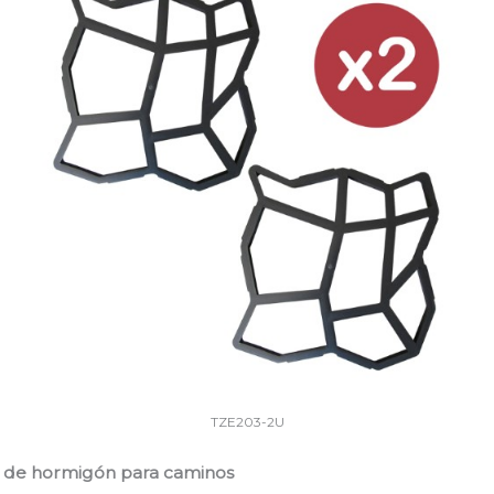
TZE203-2U
s de hormigón para caminos