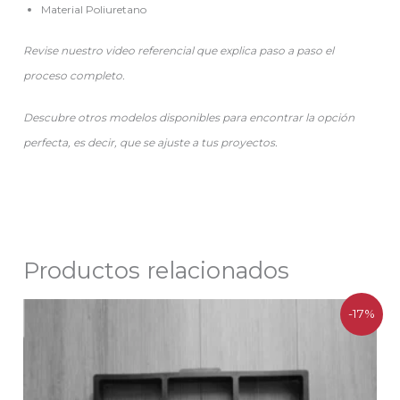
Material Poliuretano
Revise nuestro video referencial que explica paso a paso el
proceso completo.
Descubre otros modelos disponibles para encontrar la opción
perfecta, es decir, que se ajuste a tus proyectos.
Productos relacionados
El
El
-17%
precio
precio
original
actual
era:
es:
$10.076.
$8.390.