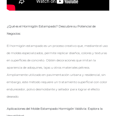
¿Qué es el Hormigón Estampado? Descubre su Potencial de
Negocios:
El hormigón estampado es un proceso creativo que, mediante el uso
de moldes especializados, permite replicar diseños, colores y texturas
en superficies de concreto. Obtén decoraciones que imitan la
apariencia de adoquines, lajas u otros materiales pétreos.
Ampliamente utilizado en pavimentación urbana y residencial, sin
embargo, este método requiere un tratamiento superficial con color
endurecedor, polvo desmoldante y sellador para lograr el efecto
deseado.
Aplicaciones del Molde Estampado Hormigón Valdivia: Explora la
Versatilidad: