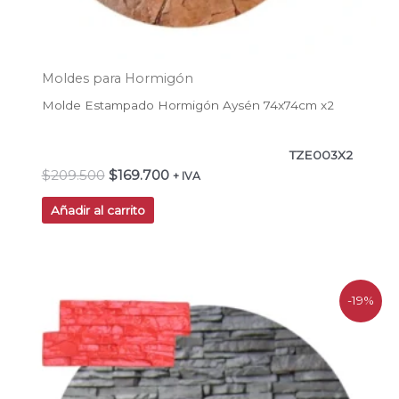
Moldes para Hormigón
Molde Estampado Hormigón Aysén 74x74cm x2
TZE003X2
$
209.500
$
169.700
+ IVA
Añadir al carrito
El
El
-19%
precio
precio
original
actual
era:
es:
$38.900.
$31.500.