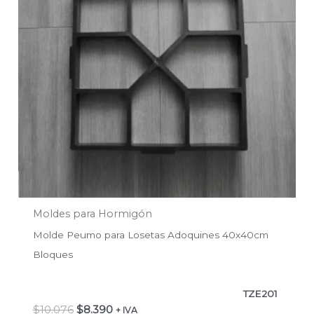
Moldes para Hormigón
Molde Peumo para Losetas Adoquines 40x40cm
Bloques
TZE201
$
10.076
$
8.390
+ IVA