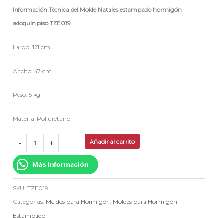
Información Técnica del Molde Natales estampado hormigón
adoquin piso TZE019
Largo: 121 cm
Ancho: 47 cm
Peso: 5 kg
Material Poliuretano
-
+
Añadir al carrito
Más Información
SKU:
TZE019
Categorías:
Moldes para Hormigón
,
Moldes para Hormigón
Estampado