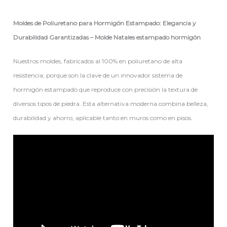
Moldes de Poliuretano para Hormigón Estampado: Elegancia y
Durabilidad Garantizadas – Molde Natales estampado hormigón
Nuestros moldes, fabricados al 100% en poliuretano de alta
resistencia, porque son la clave de un innovador sistema de
hormigón estampado que reproduce con precisión la textura de
diversos tipos de piedra. Esta alternativa moderna combina belleza,
durabilidad y ahorro, aplicable tanto en muros como en pisos.