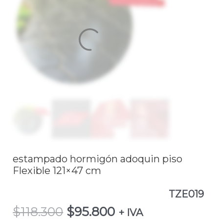
$118.300.
$95.800.
adoquin
piso
Flexible
121x47
cm
TZE019
cantidad
estampado hormigón adoquin piso
Flexible 121×47 cm
TZE019
$
118.300
$
95.800
+ IVA