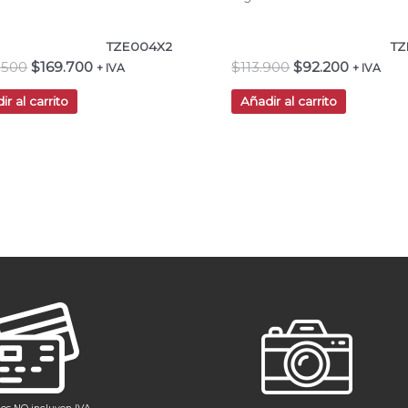
TZE004X2
TZ
.500
$
169.700
$
113.900
$
92.200
+ IVA
+ IVA
ir al carrito
Añadir al carrito