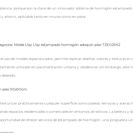
sistencia, porque son la clave de un innovador sistema de hormigón estampado q
 y ahorro, aplicable tanto en muros como en pisos.
egocios: Molde Llay Llay estampado hormigón adoquin piso TZE029X2
uso de moldes especializados, permite replicar diseños, colores y texturas en 
pliamente utilizado en pavimentación urbana y residencial, sin embargo, este m
o deseado.
in piso 90x90cm
xturizar prácticamente cualquier superficie como paseos, terrazas y aceras hast
mando espacios residenciales o comerciales en entornos atractivos. La belleza 
a oportunidad de ofrecer servicios de estampado de hormigón, una propuesta ún