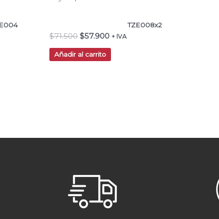
E004
TZE008x2
$
71.500
$
57.900
+ IVA
Añadir al carrito