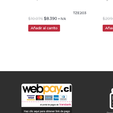
TZE203
$
10.076
$
8.390
$
209
+ IVA
Añadir al carrito
Añad