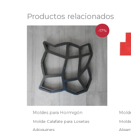
Productos relacionados
El
El
-17%
precio
precio
original
actual
era:
es:
$10.076.
$8.390.
Moldes para Hormigón
Mold
Molde Calafate para Losetas
Mold
Adoquines
Algar