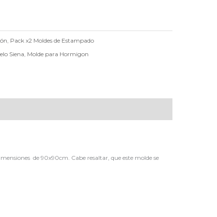
gón
,
Pack x2 Moldes de Estampado
elo Siena
,
Molde para Hormigon
 dimensiones de 90x90cm. Cabe resaltar, que este molde se