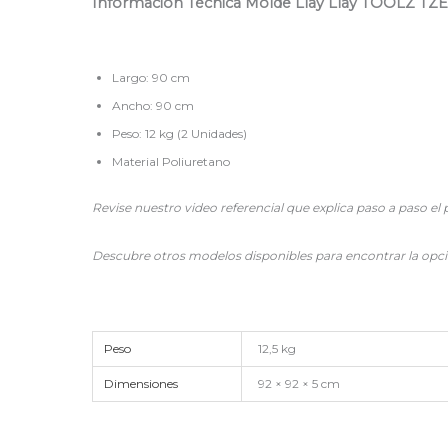
Información Técnica Molde Llay Llay TOOLZ
TZE
Largo: 90 cm
Ancho: 90 cm
Peso: 12 kg (2 Unidades)
Material Poliuretano
Revise nuestro video referencial que explica paso a paso e
Descubre otros modelos disponibles para encontrar la opción
Peso
12,5 kg
Dimensiones
92 × 92 × 5 cm