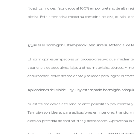
Nuestros moldes, fabricados al 100% en poliuretano de alta re
piedra. Esta alternativa moderna combina belleza, durabilidad
¿Qué es el Hormigón Estampado? Descubre su Potencial de N
El hormigón estampado es un proceso creativo que, mediante el 
apariencia de adoquines, lajas u otros materiales pétreos. Am
endurecedor, polvo desmoldante y sellador para lograr el efect
Aplicaciones del Molde Llay Llay estampado hormigón adoqu
Nuestros moldes de alto rendimiento posibilitan pavimentar y te
También son ideales para aplicaciones en interiores, transfor
elección preferida de contratistas y decoradores. Aprovecha l