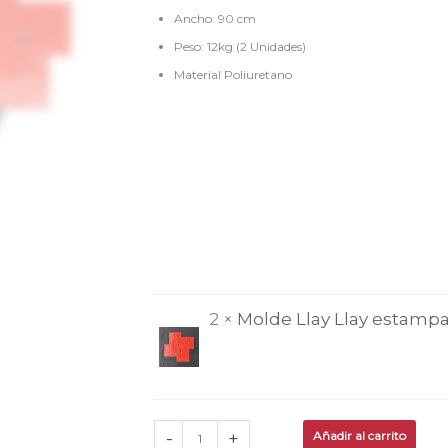
90x90cm
Ancho: 90 cm
x2
Peso: 12kg (2 Unidades)
TZE029X2
Material Poliuretano
cantidad
2 ×
Molde Llay Llay estam
-
+
Añadir al carrito