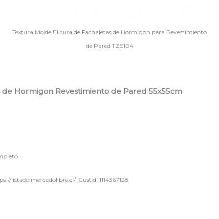
Textura Molde Elicura de Fachaletas de Hormigon para Revestimiento
de Pared TZE104
as de Hormigon Revestimiento de Pared 55x55cm
ompleto
s://listado.mercadolibre.cl/_CustId_1114367128