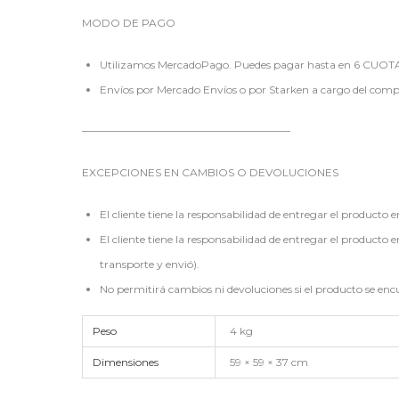
MODO DE PAGO
Utilizamos MercadoPago. Puedes pagar hasta en 6 CUOTAS S
Envíos por Mercado Envíos o por Starken a cargo del comp
———————————————————–
EXCEPCIONES EN CAMBIOS O DEVOLUCIONES
El cliente tiene la responsabilidad de entregar el producto 
El cliente tiene la responsabilidad de entregar el producto 
transporte y envió).
No permitirá cambios ni devoluciones si el producto se en
Peso
4 kg
Dimensiones
59 × 59 × 37 cm