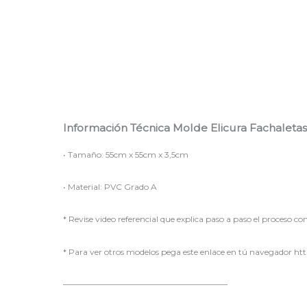
Información Técnica Molde Elicura Fachalet
• Tamaño: 55cm x 55cm x 3,5cm
• Material: PVC Grado A
* Revise video referencial que explica paso a paso el proceso c
* Para ver otros modelos pega este enlace en tú navegador http
————————————————————