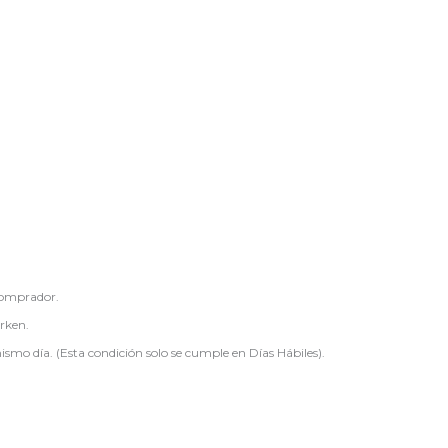
comprador.
arken.
smo día. (Esta condición solo se cumple en Días Hábiles).