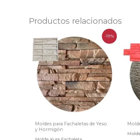
Productos relacionados
El
El
-19%
precio
precio
original
actual
era:
es:
$55.454.
$44.990.
Moldes para Fachaletas de Yeso
Mold
y Hormigón
Molde
Molde Kura Fachaleta