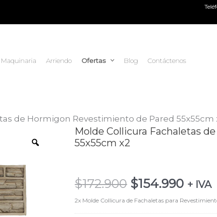
Telé
Maquinaria
Arriendo
Ofertas
Blog
Contáctenos
etas de Hormigon Revestimiento de Pared 55x55cm
El
El
Molde Collicura Fachaletas 
Molde
55x55cm x2
precio
preci
Collicura
original
actua
Fachaletas
era:
es:
de
$
172.900
$
154.990
$172.900.
$154.
+ IVA
Hormigon
Revestimiento
2x Molde Collicura de Fachaletas para Revestimiento
de