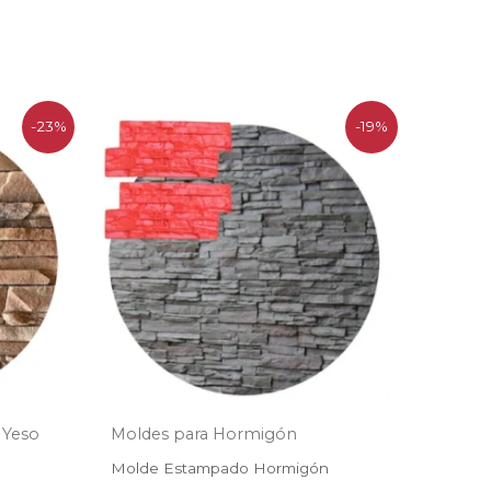
El
El
-23%
-19%
precio
precio
original
actual
era:
es:
.
$71.500.
$57.900.
 Yeso
Moldes para Hormigón
Molde Estampado Hormigón