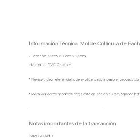
Información Técnica Molde Collicura de Fac
• Tamaño: 55cm x 55cm x 3,5cm
• Material: PVC Grado A
* Revise video referencial que explica paso a paso el proceso c
* Para ver otros modelos pega este enlace en tú navegador http
————————————————————
Notas importantes de la transacción
IMPORTANTE