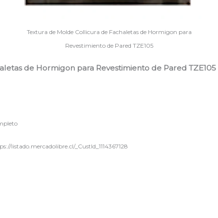
Textura de Molde Collicura de Fachaletas de Hormigon para
Revestimiento de Pared TZE105
haletas de Hormigon para Revestimiento de Pared TZE105
ompleto
s://listado.mercadolibre.cl/_CustId_1114367128