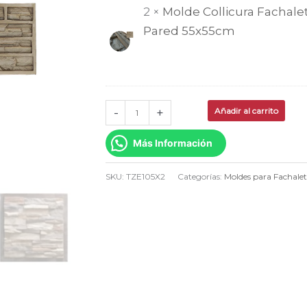
2 ×
Molde Collicura Fachal
Pared
Pared 55x55cm
55x55cm
x2
TZE105X2
cantidad
-
+
Añadir al carrito
Más Información
SKU:
TZE105X2
Categorías:
Moldes para Fachale