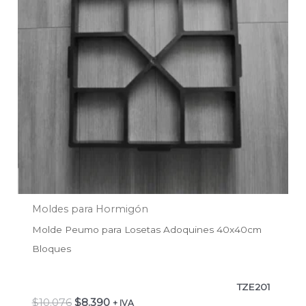
Moldes para Hormigón
Molde Peumo para Losetas Adoquines 40x40cm
Bloques
TZE201
$
10.076
$
8.390
+ IVA