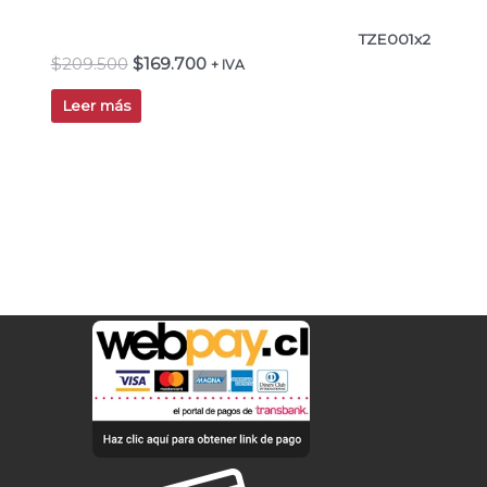
TZE001x2
$
209.500
$
169.700
+ IVA
Leer más