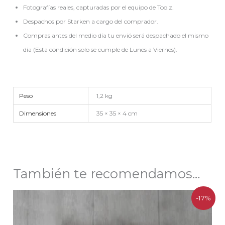
Fotografías reales, capturadas por el equipo de Toolz.
Despachos por Starken a cargo del comprador.
Compras antes del medio día tu envió será despachado el mismo
día (Esta condición solo se cumple de Lunes a Viernes).
Peso
1,2 kg
Dimensiones
35 × 35 × 4 cm
También te recomendamos…
El
El
-17%
precio
precio
original
actual
era:
es: