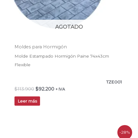
AGOTADO
Moldes para Hormigón
Molde Estampado Hormigón Paine 74x43cm
Flexible
TZE001
$
113.900
$
92.200
+ IVA
Leer más
El
El
-28%
precio
precio