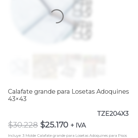
Losetas
Adoquines
43x43TZE204X3
cantidad
Calafate grande para Losetas Adoquines
43×43
TZE204X3
$
30.228
$
25.170
+ IVA
Incluye: 3 Molde Calafate grande para Losetas Adoquines para Pisos