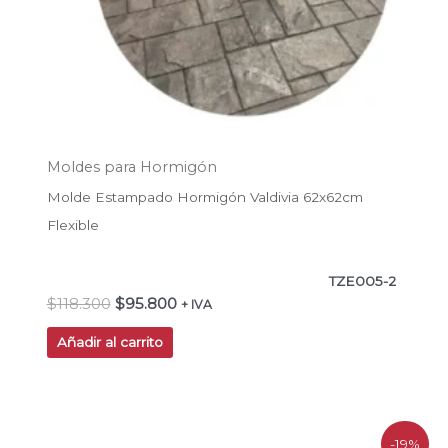
Moldes para Hormigón
Molde Estampado Hormigón Valdivia 62x62cm
Flexible
TZE005-2
$
118.300
$
95.800
+ IVA
Añadir al carrito
El
El
-19%