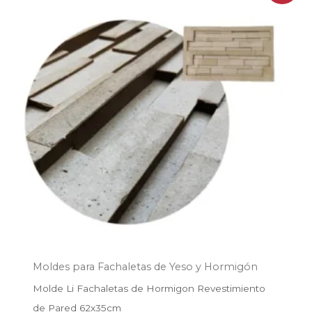
original
actual
era:
es:
$65.990.
$47.588.
Moldes para Fachaletas de Yeso y Hormigón
Molde Li Fachaletas de Hormigon Revestimiento
de Pared 62x35cm