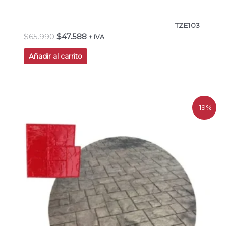
TZE103
$
65.990
$
47.588
+ IVA
Añadir al carrito
El
El
-19%
precio
precio
original
actual
era:
es:
$118.300.
$95.800.