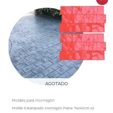
precio
precio
original
actual
era:
es:
$209.500.
$169.700.
AGOTADO
Moldes para Hormigón
Molde Estampado Hormigón Paine 74x43cm x2