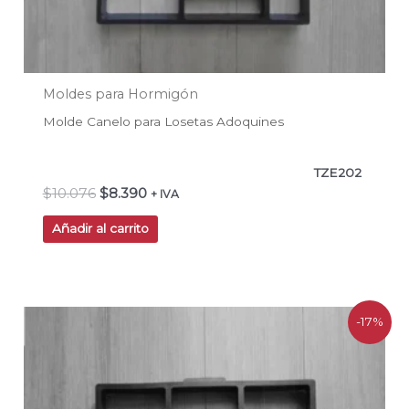
Moldes para Hormigón
Molde Canelo para Losetas Adoquines
TZE202
$
10.076
$
8.390
+ IVA
Añadir al carrito
El
El
-17%
precio
precio
original
actual
era:
es:
$10.076.
$8.390.