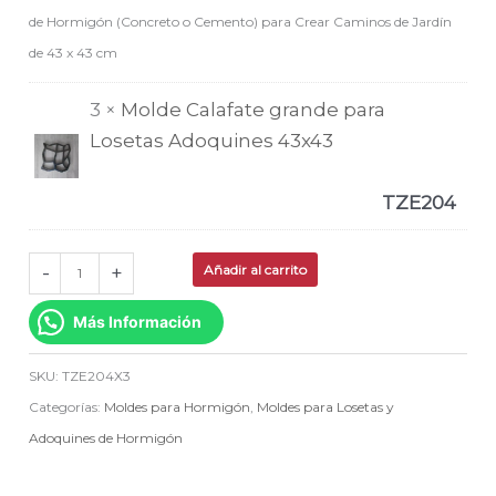
de Hormigón (Concreto o Cemento) para Crear Caminos de Jardín
de 43 x 43 cm
3 ×
Molde Calafate grande para
Losetas Adoquines 43x43
TZE204
-
+
Añadir al carrito
Más Información
SKU:
TZE204X3
Categorías:
Moldes para Hormigón
,
Moldes para Losetas y
Adoquines de Hormigón