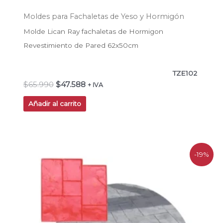
Moldes para Fachaletas de Yeso y Hormigón
Molde Lican Ray fachaletas de Hormigon
Revestimiento de Pared 62x50cm
TZE102
$
65.990
$
47.588
+ IVA
Añadir al carrito
El
El
-19%
precio
precio
original
actual
era:
es:
$113.900.
$92.400.