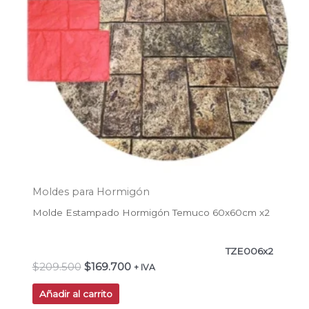
Moldes para Hormigón
Molde Estampado Hormigón Temuco 60x60cm x2
TZE006x2
$
209.500
$
169.700
+ IVA
Añadir al carrito