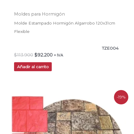
Moldes para Hormigón
Molde Estampado Hormigón Algarrobo 120x31cm
Flexible
TZE004
$
113.900
$
92.200
+ IVA
Añadir al carrito
El
El
-19%
precio
precio
original
actual
era:
es:
$209.500.
$169.700.