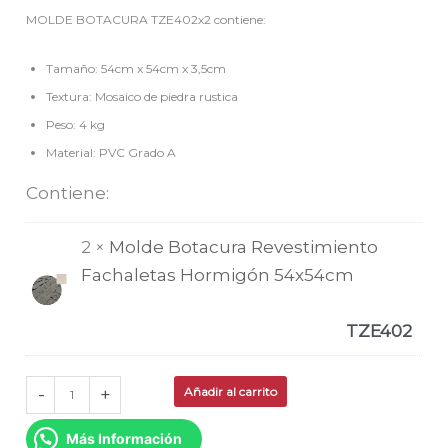
MOLDE BOTACURA TZE402x2 contiene:
Tamaño: 54cm x 54cm x 3,5cm
Textura: Mosaico de piedra rustica
Peso: 4 kg
Material: PVC Grado A
Contiene:
2 ×
Molde Botacura Revestimiento
Fachaletas Hormigón 54x54cm
TZE402
-
+
Añadir al carrito
Más Información