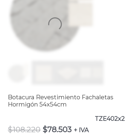
$108.220.
$78.503.
Fachaletas
Hormigón
54x54cm
TZE402x2
cantidad
Botacura Revestimiento Fachaletas
Hormigón 54x54cm
TZE402x2
$
108.220
$
78.503
+ IVA