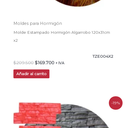
Moldes para Hormigón
Molde Estampado Hormigón Algarrobo 120x31cm
x2
TZE004X2
$
209.500
$
169.700
+ IVA
Añadir al carrito
El
El
-19%
precio
precio
original
actual
era:
es:
$71.500.
$57.900.