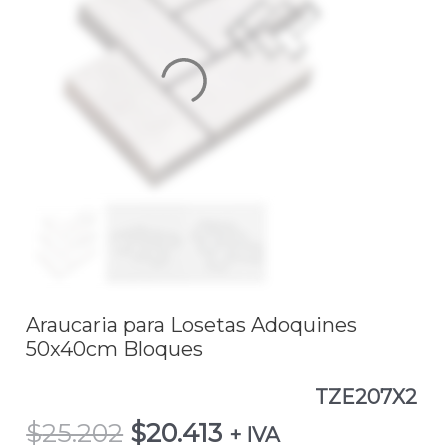
$25.202.
$20.413.
Losetas
Adoquines
50x40cm
BloquesTZE207X2
cantidad
Araucaria para Losetas Adoquines
50x40cm Bloques
TZE207X2
$
25.202
$
20.413
+ IVA