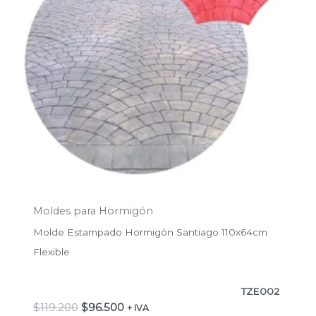
Moldes para Hormigón
Molde Estampado Hormigón Santiago 110x64cm
Flexible
TZE002
$
119.200
$
96.500
+ IVA