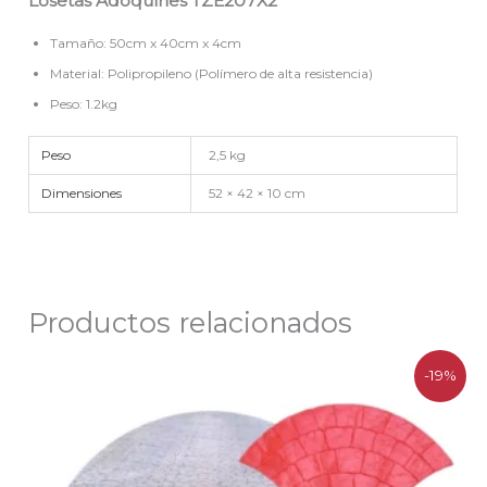
Losetas Adoquines TZE207X2
Tamaño: 50cm x 40cm x 4cm
Material: Polipropileno (Polímero de alta resistencia)
Peso: 1.2kg
Peso
2,5 kg
Dimensiones
52 × 42 × 10 cm
Productos relacionados
El
El
-19%
precio
precio
original
actual
era:
es:
$119.200.
$96.500.