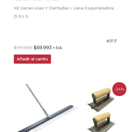
Kit Llanas Lisas Y Dentadas + Llana Esquineradora
(5 En 1)
KIT-7
$
99.990
$
69.993
+ IVA
Añadir al carrito
El
El
-24%
precio
precio
original
actual
era:
es:
$330.000.
$250.000.