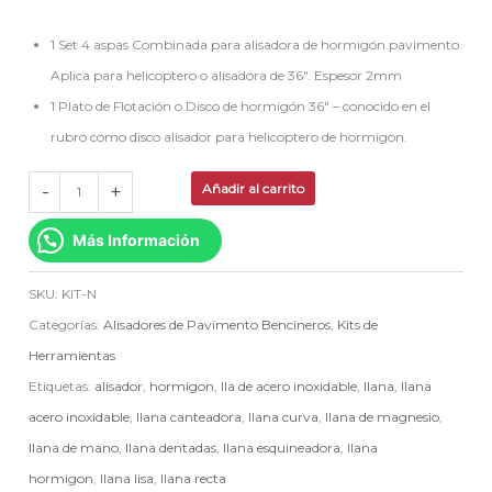
1 Set 4 aspas Combinada para alisadora de hormigón pavimento.
Aplica para helicoptero o alisadora de 36″. Espesor 2mm
1 Plato de Flotación o Disco de hormigón 36″ – conocido en el
rubro como disco alisador para helicoptero de hormigon.
-
+
Añadir al carrito
Más Información
SKU:
KIT-N
Categorías:
Alisadores de Pavimento Bencineros
,
Kits de
Herramientas
Etiquetas:
alisador
,
hormigon
,
lla de acero inoxidable
,
llana
,
llana
acero inoxidable
,
llana canteadora
,
llana curva
,
llana de magnesio
,
llana de mano
,
llana dentadas
,
llana esquineadora
,
llana
hormigon
,
llana lisa
,
llana recta