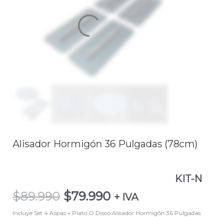
O
Disco
Alisador
Hormigón
36
Pulgadas
(78cm)KIT-
N
cantidad
Alisador Hormigón 36 Pulgadas (78cm)
KIT-N
$
89.990
$
79.990
+ IVA
Incluye Set 4 Aspas + Plato O Disco Alisador Hormigón 36 Pulgadas: