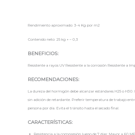
Rendimiento aproximado: 3-4 Kg por m2
Contenido neto: 25 kg + – 0,3
BENEFICIOS:
Resistente a rayos UV Resistente a la corrosión Resistente a Im
RECOMENDACIONES:
La dureza del hormigón debe alcanzar estándares H25 o H30. E
sin adición de retardante. Preferir temperatura de trabajo en
persona por día. Evita el tránsito hasta el secado final.
CARACTERÍSTICAS:
Resistencia a la compresión luego de 7 días: Mayor a 60 M