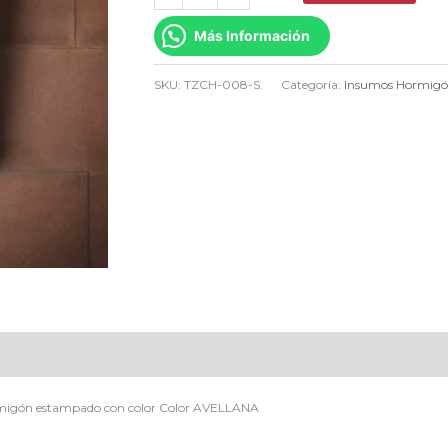
AvellanaTZCH-
Más Información
008-
S
SKU:
TZCH-008-S.
Categoría:
Insumos Hormig
cantidad
hormigón estampado con color Color AVELLANA