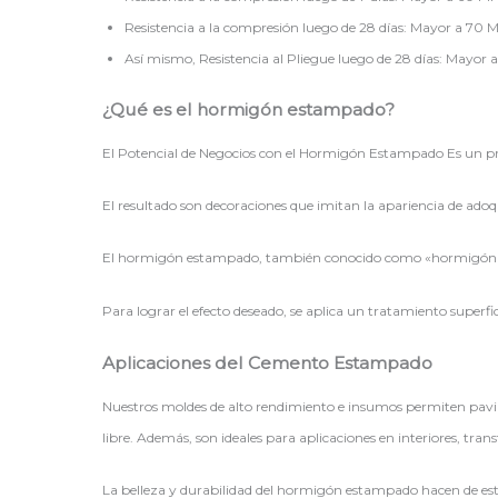
Resistencia a la compresión luego de 28 días: Mayor a 70 M
Así mismo, Resistencia al Pliegue luego de 28 días: Mayor 
¿Qué es el hormigón estampado?
El Potencial de Negocios con el Hormigón Estampado Es un proce
El resultado son decoraciones que imitan la apariencia de adoqu
El hormigón estampado, también conocido como «hormigón im
Para lograr el efecto deseado, se aplica un tratamiento superfi
Aplicaciones del Cemento Estampado
Nuestros moldes de alto rendimiento e insumos permiten pavimen
libre. Además, son ideales para aplicaciones en interiores, tra
La belleza y durabilidad del hormigón estampado hacen de esta