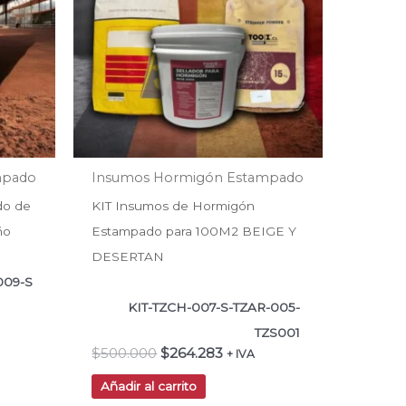
mpado
Insumos Hormigón Estampado
do de
KIT Insumos de Hormigón
ño
Estampado para 100M2 BEIGE Y
DESERTAN
009-S
KIT-TZCH-007-S-TZAR-005-
TZS001
$
500.000
$
264.283
+ IVA
Añadir al carrito