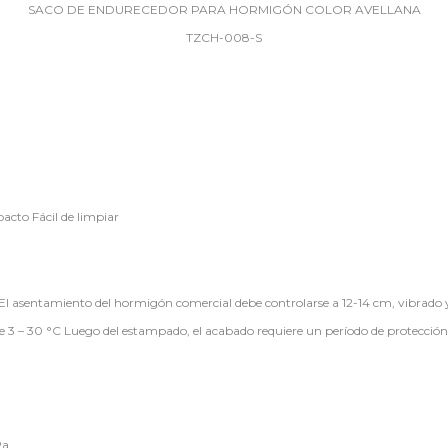
SACO DE ENDURECEDOR PARA HORMIGÓN COLOR AVELLANA
TZCH-008-S
pacto Fácil de limpiar
l asentamiento del hormigón comercial debe controlarse a 12-14 cm, vibrado y 
tre 3 – 30 °C Luego del estampado, el acabado requiere un período de protecci
Pa