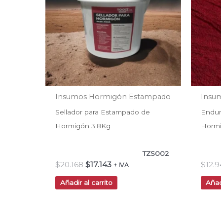
Insumos Hormigón Estampado
Insu
Sellador para Estampado de
Endur
Hormigón 3.8Kg
Hormi
TZS002
$
20.168
$
17.143
$
12.9
+ IVA
Añadir al carrito
Añad