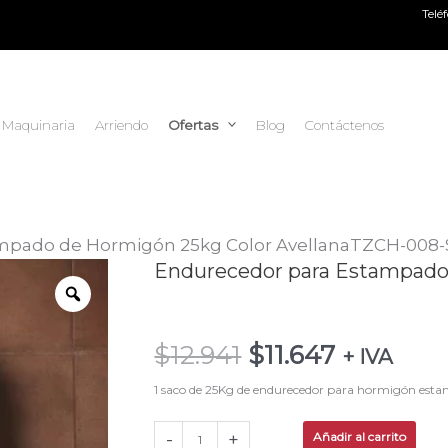
Telé
Maquinaria
Arriendo
Ofertas
Blog
Contáctenos
mpado de Hormigón 25kg Color AvellanaTZCH-008-
El
El
Endurecedor para Estampado 
Endurecedor
precio
precio
para
original
actual
Estampado
$
12.941
$
11.647
era:
es:
+ IVA
de
$12.941.
$11.647.
Hormigón
1 saco de 25Kg de endurecedor para hormigón es
25kg
-
+
Añadir al carrito
Color