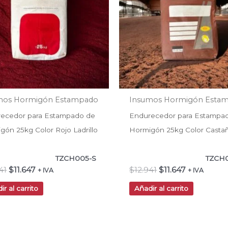
mos Hormigón Estampado
Insumos Hormigón Esta
ecedor para Estampado de
Endurecedor para Estampa
gón 25kg Color Rojo Ladrillo
Hormigón 25kg Color Casta
TZCH005-S
TZCH
41
$
11.647
$
12.941
$
11.647
+ IVA
+ IVA
ir al carrito
Añadir al carrito