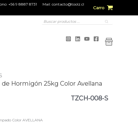
fono:
+56 9 8887 8731
Mail:
contacto@toolz.cl
Carro
Búsqueda
de
productos
S
de Hormigón 25kg Color Avellana
TZCH-008-S
tampado Color AVELLANA