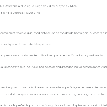
Pa Resistencia al Pliegue luego de 7 días: Mayor a 7 MPa
a 8.5 MPa Dureza: Mayor a 7.5
so creativo en el que, mediante el uso de moldes de hormigón, puedes replicar 
ines, lajas u otros materiales pétreos.
preso,» es ampliamente utilizado en pavimentación urbana y residencial.
cial al concreto que incluye el uso de color endurecedor, polvo desmoldante y sel
tar y texturizar prácticamente cualquier superficie, desde paseos, terrazas y 
nsformando tus espacios residenciales o comerciales en lugares de gran atractivo.
 técnica la preferida por contratistas y decoradores. No pierdas la oportunida