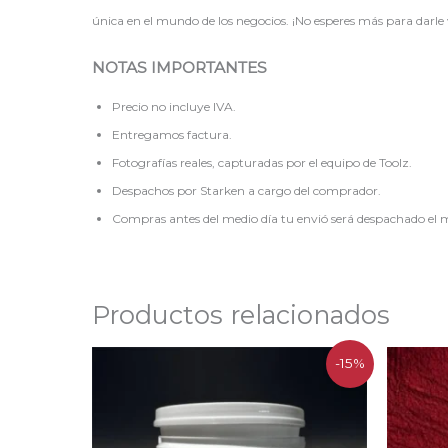
única en el mundo de los negocios. ¡No esperes más para darle
NOTAS IMPORTANTES
Precio no incluye IVA.
Entregamos factura.
Fotografías reales, capturadas por el equipo de Toolz.
Despachos por Starken a cargo del comprador.
Compras antes del medio día tu envió será despachado el m
Productos relacionados
El
El
-15%
precio
precio
original
actual
era:
es:
$20.168.
$17.143.