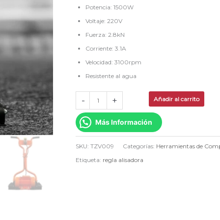
Potencia: 1500W
cantidad
Voltaje: 220V
Fuerza: 2.8kN
Corriente: 3.1A
Velocidad: 3100rpm
Resistente al agua
-
+
Añadir al carrito
Más Información
SKU:
TZV009
Categorías:
Herramientas de Com
Etiqueta:
regla alisadora