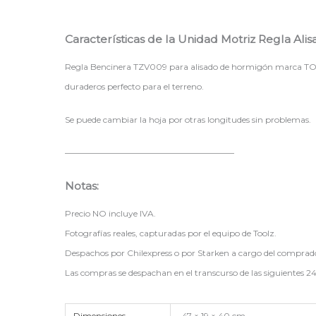
Características de la Unidad Motriz Regla Ali
Regla Bencinera TZV009 para alisado de hormigón marca TOOL
duraderos perfecto para el terreno.
Se puede cambiar la hoja por otras longitudes sin problemas.
————————————————————
Notas:
Precio NO incluye IVA.
Fotografías reales, capturadas por el equipo de Toolz.
Despachos por Chilexpress o por Starken a cargo del comprad
Las compras se despachan en el transcurso de las siguientes 24
Dimensiones
47 × 19 × 40 cm