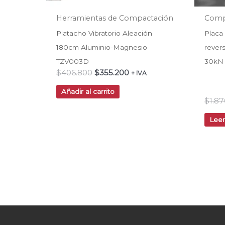
Herramientas de Compactación
Comp
Platacho Vibratorio Aleación
Placa
180cm Aluminio-Magnesio
rever
TZV003D
30kN
$
406.800
$
355.200
+ IVA
Añadir al carrito
$
1.8
Lee