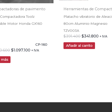
actadoras de pavimento
Herramientas de Compact
 Compactadora Toolz
Platacho vibratorio de Aleac
sible Motor Honda GX160
80cm Aluminio-Magnesio
TZV003A
$
391.400
$
341.800
+ IVA
CP-160
Añadir al carrito
70.600
$
1.097.100
+ IVA
r más