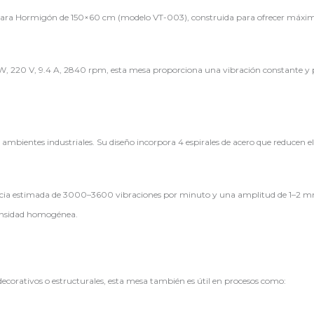
para Hormigón de 150×60 cm (modelo VT-003), construida para ofrecer máxima e
W, 220 V, 9.4 A, 2840 rpm, esta mesa proporciona una vibración constante y po
 ambientes industriales. Su diseño incorpora 4 espirales de acero que reducen el
encia estimada de 3000–3600 vibraciones por minuto y una amplitud de 1–2 m
densidad homogénea.
decorativos o estructurales, esta mesa también es útil en procesos como: