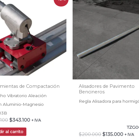
precio
precio
precio
precio
original
actual
original
actual
era:
es:
era:
es:
$392.100.
$343.100.
$200.000.
$135.0
amientas de Compactación
Alisadores de Pavimento
Bencineros
cho Vibratorio Aleación
Regla Alisadora para hormi
 Aluminio-Magnesio
03B
.100
$
343.100
+ IVA
TZG0
ir al carrito
$
200.000
$
135.000
+ IVA