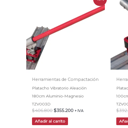
precio
precio
original
actual
era:
es:
$406.800.
$355.200.
Herramientas de Compactación
Herr
Platacho Vibratorio Aleación
Plata
180cm Aluminio-Magnesio
100cm
TZV003D
TZV0
$
406.800
$
355.200
$
392
+ IVA
Añadir al carrito
Añad