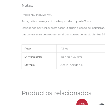
Notas:
Precio NO incluye IVA.
Fotografías reales, capturadas por el equipo de Toolz.
Despachos por Chilexpress o por Starken a cargo del comprad
Las compras se despachan en el transcurso de las siguientes 24
Peso
42 kg
Dimensiones
155 × 65 × 37 cm
Material
Acero Inoxidable
Productos relacionados
El
El
-13%