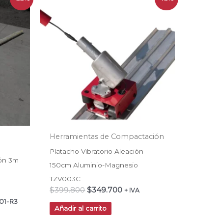
precio
precio
original
actual
era:
es:
00.
$399.800.
$349.700.
Herramientas de Compactación
Platacho Vibratorio Aleación
gón 3m
150cm Aluminio-Magnesio
TZV003C
$
399.800
$
349.700
+ IVA
01-R3
Añadir al carrito