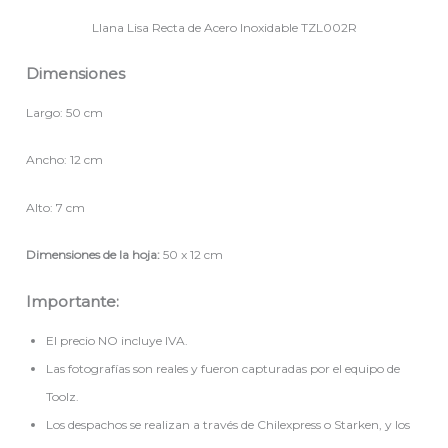
Llana Lisa Recta de Acero Inoxidable TZL002R
Dimensiones
Largo: 50 cm
Ancho: 12 cm
Alto: 7 cm
Dimensiones de la hoja:
50 x 12 cm
Importante:
El precio NO incluye IVA.
Las fotografías son reales y fueron capturadas por el equipo de
Toolz.
Los despachos se realizan a través de Chilexpress o Starken, y los