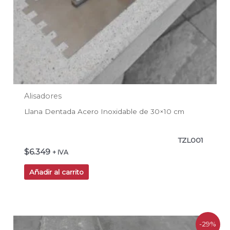
Alisadores
Llana Dentada Acero Inoxidable de 30×10 cm
TZL001
$
6.349
+ IVA
Añadir al carrito
El
El
-29%
precio
precio