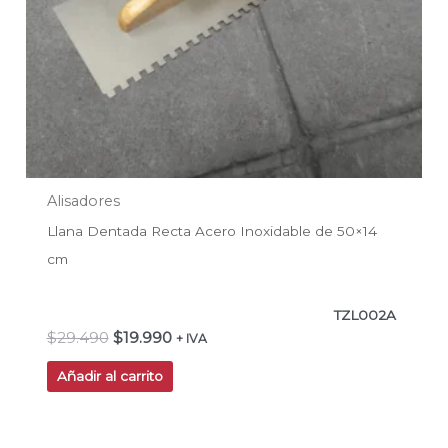
Alisadores
Llana Dentada Recta Acero Inoxidable de 50×14
cm
TZL002A
$
29.490
$
19.990
+ IVA
Añadir al carrito