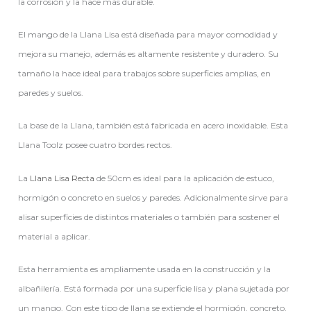
la corrosión y la hace más durable.
El mango de la Llana Lisa está diseñada para mayor comodidad y
mejora su manejo, además es altamente resistente y duradero. Su
tamaño la hace ideal para trabajos sobre superficies amplias, en
paredes y suelos.
La base de la Llana, también está fabricada en acero inoxidable. Esta
Llana Toolz posee cuatro bordes rectos.
La
Llana Lisa Recta
de 50cm es ideal para la aplicación de estuco,
hormigón o concreto en suelos y paredes. Adicionalmente sirve para
alisar superficies de distintos materiales o también para sostener el
material a aplicar.
Esta herramienta es ampliamente usada en la construcción y la
albañilería. Está formada por una superficie lisa y plana sujetada por
un mango. Con este tipo de llana se extiende el hormigón, concreto,