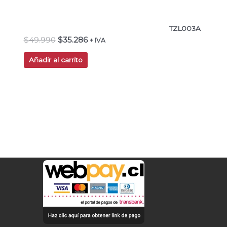
TZL003A
$
49.990
$
35.286
+ IVA
Añadir al carrito