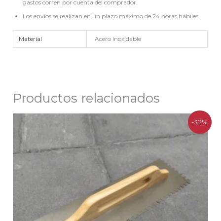
gastos corren por cuenta del comprador.
Los envíos se realizan en un plazo máximo de 24 horas hábiles.
Material
Acero Inoxidable
Productos relacionados
El
El
-32%
precio
precio
original
actual
era:
es:
$29.490.
$19.990.