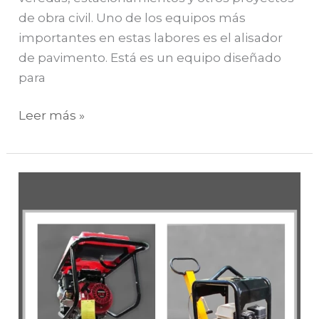
de obra civil. Uno de los equipos más
importantes en estas labores es el alisador
de pavimento. Está es un equipo diseñado
para
Leer más »
Placas
compactadoras
vs
vibropisones:
¿cuál
elegir?