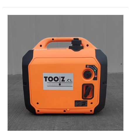
Generadores
Eléctricos
GE-
220
y
GE-
350