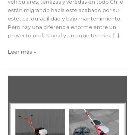
vehiculares, terrazas y veredas en todo Chile
están migrando hacia este acabado por su
estética, durabilidad y bajo mantenimiento.
Pero hay una diferencia enorme entre un
proyecto profesional y uno que termina […]
Leer más »
Alisadores
de
Pavimento:
Bencineros
vs
Eléctricos