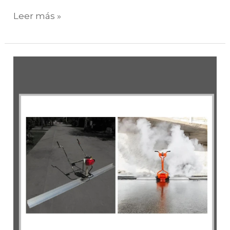
Leer más »
Regla
alisadora
bencinera
vs
eléctrica:
¿cuál
elegir
para
hormigón?