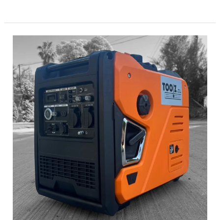
Generador
Inverter
vs
Generador
Tradicional:
¿Cuál
Conviene
y
Por
Qué
Elegir
un
Inverter?